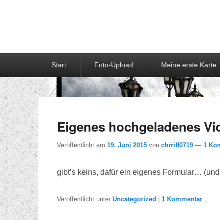
Primäres
Start
Foto-Upload
Meine erste Karte
Menü
Eigenes hochgeladenes Vi
Veröffentlicht am
19. Juni 2015
von
chrriff0719
—
1 Ko
gibt’s keins, dafür ein eigenes Formular… (und 
Veröffentlicht unter
Uncategorized
|
1 Kommentar ↓